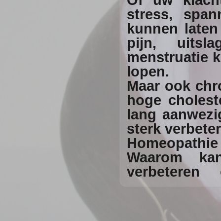
Of uw klach
stress, span
kunnen laten 
pijn, uits
menstruatie kl
lopen.
Maar ook chr
hoge cholest
lang aanwezi
sterk verbete
Homeopathie 
Waarom kan
verbeteren
geneeskunde 
Een mens is 
auto kan je b