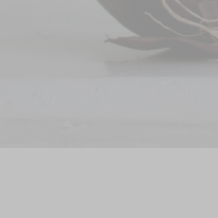
nieuwe bougi
been (wiel), h
even wat an
behandeling 
complicatie
blijven zit
Meestal wo
onderdrukt
pijnstillers
nemen of er 
leren leven.
Dat kan toch e
Homeopathie
geheel. All
verbonden en 